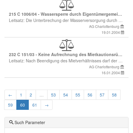
215 C 1006/04 - Wassersperre durch Eigentümergemeinschaft
Leitsatz: Die Unterbrechung der Wasserversorgung durch die Wohnungseigentümergemeinschaft, weil der Wohnungseigentümer seinen Wohngeldanteil nicht an die Gemeinschaft gezahlt hat, stellt gegenüber dem Mieter der Eigentumswohnung eine verbotene Eigenmacht dar, gegen die dieser im Wege der einstweiligen Verfügung vorgehen kann.
AG Charlottenburg
19.01.2004
232 C 151/03 - Keine Aufrechnung des Mietkautionsrückzahlungsanspruchs gegenüber Zwangsverwalter
Leitsatz: Nach Beendigung des Mietverhältnisses darf der Mieter gegen einen Zahlungsanspruch des Zwangsverwalters auf Miete oder Nutzungsentschädigung nicht mit einem Kautionsrückzahlungsanspruch aufrechnen.
AG Charlottenburg
16.01.2004
←
1
2
…
53
54
55
56
57
58
59
60
61
→
Such Parameter