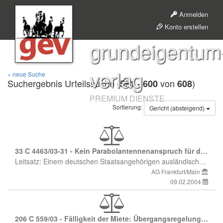
Anmelden
Konto erstellen
grundeigentum
verlag
« neue Suche
Suchergebnis Urteilssuche (
von
)
591 - 600
608
PREMIUM DIENSTE
Sortierung:
Gericht
(absteigend)
33 C 4463/03-31 - Kein Parabolantennenanspruch für deutschen Staatsangehörigen ausländischer Herkunft
Leitsatz: Einem deutschen Staatsangehörigen ausländischer Herkunft steht kein Anspruch auf Duldung einer Parabolantenne zu, wenn dieses Recht unter denselben tatsächlichen Gegebenheiten auch einem deutschen Staatsangehörigen inländischer Herkunft nicht zustehen würde. (Leitsatz der Redaktion)
AG Frankfurt/Main
09.02.2004
206 C 559/03 - Fälligkeit der Miete: Übergangsregelungen nach Mietrechtsreform