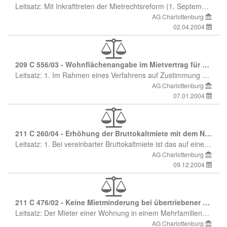
Leitsatz: Mit Inkrafttreten der Mietrechtsreform (1. September 2001) ist die Miete auch bei davor abgeschlossenen Mietverträgen zu Beginn eines Monats, spätestens bis zum dritten Werktag zu entrichten. (Leitsatz der Redaktion)
AG Charlottenburg
02.04.2004
209 C 556/03 - Wohnflächenangabe im Mietvertrag für Mieterhöhung maßgeblich
Leitsatz: 1. Im Rahmen eines Verfahrens auf Zustimmung zu einer Mieterhöhung gilt, daß dann, wenn die Wohnung größer ist als im Mietvertrag angegeben, von der vertraglich vereinbarten Fläche ausgegangen werden muß. 2. Bei einer auf zwei Stellen hinter dem Komma angegebenen Wohnungsgröße sind ausschließlich Fehler im Bereich hinter der Kommastelle zu berücksichtigen, selbst wenn die Größe im Mietvertrag mit dem Zusatz "circa" versehen ist. (Leitsätze des Einsenders)
AG Charlottenburg
07.01.2004
211 C 260/04 - Erhöhung der Bruttokaltmiete mit dem Netto-Mietspiegel
Leitsatz: 1. Bei vereinbarter Bruttokaltmiete ist das auf einen Nettomieten-Mietspiegel gestützte Mieterhöhungsverlangen unwirksam, wenn es überhaupt keine nachvollziehbare Berechnung des angegebenen Betriebskostenanteils enthält. 2. Zur Begründung kann eine aktuelle Betriebskostenaufstellung beigefügt oder für den Pauschalbetrag der Betriebskosten auf die Gewos-Werte abgestellt werden. 3. Ein bereits unwirksames Erhöhungsverlangen kann im Zustimmungsprozeß nicht nachgebessert werden, sondern muß neu erklärt werden.
AG Charlottenburg
09.12.2004
211 C 476/02 - Keine Mietminderung bei übertriebener Lärmempfindlichkeit
Leitsatz: Der Mieter einer Wohnung in einem Mehrfamilienhaus kann nicht erwarten, daß Geräusche von außen nicht mehr wahrgenommen werden. 2. Anders ist es nur bei Baumängeln (Trittschallschutz) oder vermeidbarem Lärm, für den der Mieter beweispflichtig ist.
AG Charlottenburg