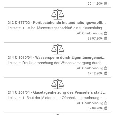
25.11.2004
213 C 677/02 - Fortbestehende Instandhaltungsverpflichtung für Gemeinschaftsantennen nach Einführung des terrestrischen digitalen Fernsehens; Mietmängel; Mietminderung
Leitsatz: 1. Ist bei Mietvertragsabschluß ein funktionsfähiger Antennenanschluß vorhanden, hat der Vermieter die Antennenanlage auch nach Umstellung auf terrestrisches Digitalfernsehen so zu unterhalten, daß dem Mieter mittels auf eigene Kosten angeschaffter Set-Top-Box und über die in der Wohnung vorhandene Antennenbuchse ein störungsfreier Empfang möglich ist. 2. Können aufgrund einer vom Vermieter zu vertretenden Minderleistung der Gemeinschaftsantenne rund die Hälfte aller im Sendebereich ausgestrahlten Programme nicht oder nur in Minderqualität empfangen werden, ist eine Mietminderung um 2 % gerechtfertigt.
AG Charlottenburg
23.07.2004
214 C 1010/04 - Wassersperre durch Eigentümergemeinschaft
Leitsatz: Die Unterbrechung der Wasserversorgung durch die Wohnungseigentümergemeinschaft, weil der Wohnungseigentümer seinen Wohngeldanteil nicht an die Gemeinschaft gezahlt hat, stellt gegenüber dem Mieter der Eigentumswohnung eine verbotene Eigenmacht dar, gegen die dieser im Wege der einstweiligen Verfügung vorgehen kann.
AG Charlottenburg
17.12.2004
214 C 201/04 - Gasetagenheizung des Vermieters statt der Gasetagenheizung des Mieters
Leitsatz: 1. Baut der Mieter einer Ofenheizungswohnung mit Zustimmung des Vermieters eine Gasetagenheizung auf seine Kosten ein, gilt die Wohnung für eine spätere Modernisierungsmaßnahme des Vermieters als Ofenheizungswohnung. 2. Investitionen des Mieters können nur dann berücksichtigt werden und Modernisierungsmaßnahmen des Vermieters (hier: Einbau einer Gasetagenheizung) verhindern, wenn sie noch nicht "abgewohnt" sind.
AG Charlottenburg
07.09.2004