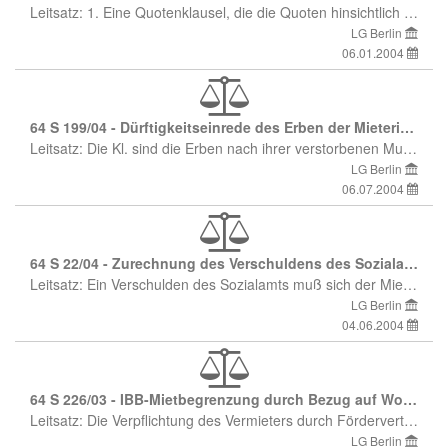
Leitsatz: 1. Eine Quotenklausel, die die Quoten hinsichtlich der für Nebenräume vereinbarten Renovierungsfristen nicht an die sich daraus ergebenden Prozentsätze ausrichtet, ist jedenfalls dann wirksam, wenn die Wohnung keine Nebenräume enthält. 2. Der Mieter, der die Räume mit Parkett ausstattet, hat nur einen Anspruch auf Ersatz der Wertsteigerung des Grundstücks, wenn die Ausstattung nicht im Interesse des Vermieters lag.
LG Berlin
06.01.2004
64 S 199/04 - Dürftigkeitseinrede des Erben der Mieterin wegen Schönheitsreparaturen
Leitsatz: Die Kl. sind die Erben nach ihrer verstorbenen Mutter. Mit ihrer Klage begehren sie, die Zwangsvollstreckung aus dem Urteil des LG Berlin vom 12. August 2003 (63 S 190/02) in nicht zum Nachlaß von ihr gehörendes Vermögen für unzulässig zu erklären. Sie tragen vor, die Bekl. hätten sie in Zusammenhang mit dem Mietverhältnis über die früher von ihrer Mutter genutzte Wohnung auf Schadensersatz in Anspruch genommen. Das AG Neukölln habe sie am 16. April 2002 (15 C 122/01) zur Zahlung von 16.286,12 Euro verurteilt. Auf ihre Berufung hin habe das Landgericht Berlin das Urteil des AG Neukölln am 12.8.2003 (63 S 190/02 ) abgeändert und sie nunmehr zur Zahlung von 11.818,46 Euro verurteilt. Gleichzeitig sei ihnen die beschränkte Erbenhaftung vorbehalten worden. Bei der im Urteil vom 12.8.2003 ausgeurteilten Verpflichtung handele es sich um eine Nachlaßverbindlichkeit im Sinne des § 1967 BGB. Sie seien als Erben für den Zustand verantwortlich gemacht worden, in dem ihre Mutter die Wohnung hinterlassen habe. Der Nachlaß setzte sich wie folgt zusammen: Aktivnachlaß 19.767,23 DM Passivnachlaß - 7.819,43 DM 11.947,80 DM = 6.108,81 Euro nicht von der Rechtsschutzversicherung gedeckte Prozeßkosten - 1.244,68 Euro Wert des Nachlasses 4.864,13 Euro Bei der Summe von 4.864,13 Euro handele es sich um den gesamten verbliebenen Nachlaß, hierauf sei die Zwangsvollstreckung zu beschränken. Den Bekl. sei die Zahlung von 4.864,13 Euro zum Ausgleich der Klageforderung angeboten worden, was diese aber abgelehnt hätten. Die Erblasserin sei seit nahezu 40 Jahren Mieterin der Wohnung gewesen. Die Kl. als deren Erben seien form- und fristgerecht zur Durchführung der Schönheitsreparaturen aufgefordert worden, seien dieser Aufforderung aber nicht nachgekommen. Daraufhin sei ihnen gegenüber der Schaden beziffert worden. Die Kl. hätten aber nicht gezahlt, sondern sich gerichtlich durch zwei Instanzen in Anspruch nehmen lassen. Das Landgericht habe das Urteil des Amtsgerichts Neukölln, das die Kl. zum Schadensersatz wegen unterlassener Schönheitsreparaturen verurteilt habe, weitgehend bestätigt. Die Entscheidung sei rechtskräftig. Es läge kein Fall der beschränkten Erbenhaftung vor. Die Erblasserin als solche sei nicht zur Durchführung von Schönheitsreparaturen verpflichtet gewesen, da diese Verpflichtung erst zum Ende eines Mietverhältnisses fällig werde. Die Verpflichtung zur Durchführung von Schönheitsreparaturen sei erst entstanden, als die Erblasserin verstorben sei und die Kl. die Kündigung der Wohnung erklärt hätten. Die Entstehung dieses Anspruch sei vom Willen und der Kündigung der Kl. abhängig gewesen. Außerdem handele es sich nicht um einen Erfüllungs-, sondern um einen Schadensersatzanspruch, der erst entstanden sei, als die Kl. ihrer Renovierungsverpflichtung nicht nachgekommen seien. Dieser Schadensersatzanspruch sei an die Stelle des bis dahin bestehenden Erfüllungsanspruchs getreten und nicht in der Person der Erblasserin, sondern erst in der Person der Kl. entstanden.
LG Berlin
06.07.2004
64 S 22/04 - Zurechnung des Verschuldens des Sozialamts
Leitsatz: Ein Verschulden des Sozialamts muß sich der Mieter nach § 278 zurechnen lassen, denn für den Zahlungsverzug kommt es nicht auf eigenes Verschulden, sondern lediglich auf das Vertretenmüssen an.
LG Berlin
04.06.2004
64 S 226/03 - IBB-Mietbegrenzung durch Bezug auf Wohnungsgrößen unmaßgeblich für Mieterhöhung; maßgebliches Mietspiegelrasterfeld
Leitsatz: Die Verpflichtung des Vermieters durch Fördervertrag, Mieterhöhungen nach dem Durchschnittswert der Mieten für Wohnungen einer Durchschnittsgröße zu berechnen, entbindet den Vermieter nicht von der Verpflichtung zur Angabe des zutreffenden Mietspiegelfeldes für die konkrete Wohnung. Wird dies unterlassen, ist das Mieterhöhungsverlangen unwirksam und eine Zustimmungsklage unzulässig.
LG Berlin