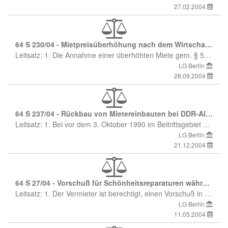
27.02.2004
64 S 230/04 - Mietpreisüberhöhung nach dem Wirtschaftsstrafgesetz; Ausnutzung einer Mangellage; Beweislastverteilung
Leitsatz: 1. Die Annahme einer überhöhten Miete gem. § 5 Wirtschaftsstrafgesetz erfordert einen Kausalzusammenhang zwischen der Mangellage und der Vereinbarung einer überhöhten Miete; ein solcher Kausalzusammenhang fehlt, wenn der Mieter unabhängig von der Lage auf dem Wohnungsmarkt bereit ist, eine verhältnismäßig hohe Miete etwa deshalb zu bezahlen, weil er aus persönlichen Gründen - wegen einer von ihm bevorzugten Wohnlage - nur eine bestimmte und keine vergleichbare andere Wohnung beziehen will. 2. Das Tatbestandsmerkmal der "Ausnutzung eines geringen Angebots" ist nur erfüllt, wenn die Mangellage auf dem Wohnungsmarkt für die Vereinbarung der Miete im Einzelfall ursächlich war; dazu hat der Mieter darzulegen und gegebenenfalls zu beweisen, welche Bemühungen bei der Wohnungssuche er bisher unternommen hat, weshalb diese erfolglos geblieben sind und daß er mangels einer Ausweichmöglichkeit nunmehr auf den Abschluß des für ihn ungünstigen Mietvertrages angewiesen war. 3. Beruft sich der Mieter auf eine sittenwidrige Mietzinsvereinbarung nach § 138 BGB, hat er unter anderem darzulegen, daß der Vermieter eine Zwangslage des Mieters ausgenutzt hat.
LG Berlin
28.09.2004
64 S 237/04 - Rückbau von Mietereinbauten bei DDR-Altmietvertrag
Leitsatz: 1. Bei vor dem 3. Oktober 1990 im Beitrittsgebiet abgeschlossenen Wohnungsmietverträgen gilt die grundsätzliche Beseitigungspflicht von Mietereinbauten bei Vertragsende gem. § 112 Abs. 2 Satz 2 ZGB nicht, wenn die baulichen Veränderungen zu einer Verbesserung der Wohnung geführt haben, die im gesellschaftlichen Interesse liegt; im "gesellschaftlichen Interesse" i. S. v. § 112 ZGB liegen u. a. folgende Maßnahmen: Verfliesung des Ba­des, Einfliesung einer Badewanne, Erhöhung des Fliesenspiegels, Kabelanschluß, PVC-Fußbodenbelag im Bad, abgehängte Dec­ken, Hängeböden und Einbauschränke zur Schaffung von Stauraum. 2. Ist unklar, ob die Einbauten vor dem 3. Oktober 1990 eingebracht worden sind, trägt der Vermieter, der den Rückbauanspruch geltend macht, die Darlegungslast.
LG Berlin
21.12.2004
64 S 27/04 - Vorschuß für Schönheitsreparaturen während des Mietverhältnisses
Leitsatz: 1. Der Vermieter ist berechtigt, einen Vorschuß in Höhe der erforderlichen Renovierungskosten zu fordern, wenn der Mieter sich bei fortbestehendem Mietverhältnis mit der Durchführung der Schönheitsreparaturen in Verzug befindet. 2. Eine Substanzgefährdung oder der Ablauf eines Fristenplans sind nicht erforderlich.
LG Berlin
11.05.2004