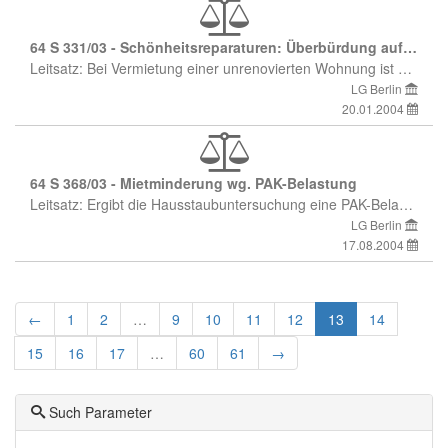
64 S 331/03 - Schönheitsreparaturen: Überbürdung auf Mieter bei Übergabe unrenovierter Wohnung trotz Vereinbarung Vormieter/Mieter unwirksam
Leitsatz: Bei Vermietung einer unrenovierten Wohnung ist eine die Schönheitsreparaturen auf den Mieter überwälzende Klausel, wonach der Mieter alle je nach dem Grad der Abnutzung oder Beschädigung erforderlichen Arbeiten ausführen muß - ohne daß diese auf die Dauer des Mietverhältnisses beschränkt werden -, auch dann unwirksam, wenn der Mieter sich gegenüber dem Vormieter zu Schönheitsreparaturen verpflichtet und dieser in Erfüllung dieser Vereinbarung auch nach Beginn des Mietverhältnisses ausgeführt hat.
LG Berlin
20.01.2004
64 S 368/03 - Mietminderung wg. PAK-Belastung
Leitsatz: Ergibt die Hausstaubuntersuchung eine PAK-Belastung, die Veranlassung gibt, erst mittelfristig Maßnahmen zu ergreifen, liegt noch kein erheblicher Mangel im Sinne des § 536 Abs. 1 BGB vor. (Leitsatz der Redaktion)
LG Berlin
17.08.2004
←
1
2
…
9
10
11
12
13
14
15
16
17
…
60
61
→
Such Parameter