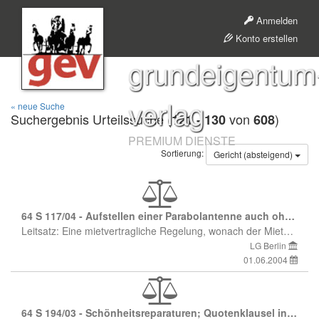
Anmelden
Konto erstellen
grundeigentum
verlag
« neue Suche
Suchergebnis Urteilssuche (
von
)
121 - 130
608
PREMIUM DIENSTE
Sortierung:
Gericht
(absteigend)
64 S 117/04 - Aufstellen einer Parabolantenne auch ohne Substanzverletzung genehmigungspflichtig
Leitsatz: Eine mietvertragliche Regelung, wonach der Mieter außerhalb der Wohnung keine Parabolantenne anbringen darf, ist wirksam und umfaßt auch das Aufstellen einer mobilen Parabolantenne auf dem Balkon (gegen LG Berlin GE 2003, 1330).
LG Berlin
01.06.2004
64 S 194/03 - Schönheitsreparaturen; Quotenklausel in bezug auf Nebenräume