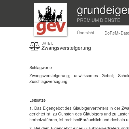
grundeige
PREMIUM DIENSTE
Übersicht
DoReMi-Dat
URTEIL
Zwangsversteigerung
Schlagworte
Zwangsversteigerung; unwirksames Gebot; Schein
Zuschlagsversagung
Leitsätze
1. Das Eigengebot des Gläubigervertreters in der Zw
gerichtet ist, zu Gunsten des Gläubigers und zu Last
herbeizuführen, ist rechtsmißbräuchlich und deshalb 
2. Bei dem Eigengebot eines Gläubigervertreters spric