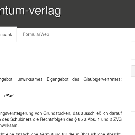
ntum-verlag
FormularWeb
enbank
gebot; unwirksames Eigengebot des Gläubigervertreters;
angsversteigerung von Grundstücken, das ausschließlich darauf
en des Schuldners die Rechtsfolgen des § 85 a Abs. 1 und 2 ZVG
unwirksam.
ht eine tatsächliche Vermutung für die mißbräuchliche Absicht,