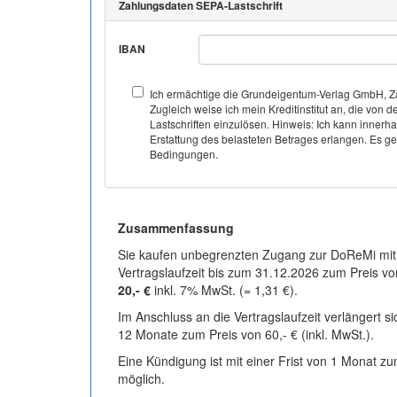
Zahlungsdaten SEPA-Lastschrift
IBAN
Ich ermächtige die Grundeigentum-Verlag GmbH, Za
Zugleich weise ich mein Kreditinstitut an, die v
Lastschriften einzulösen. Hinweis: Ich kann inner
Erstattung des belasteten Betrages erlangen. Es gel
Bedingungen.
Zusammenfassung
Sie kaufen unbegrenzten Zugang zur DoReMi mit
Vertragslaufzeit bis zum 31.12.2026 zum Preis vo
20,- €
inkl. 7% MwSt. (= 1,31 €).
Im Anschluss an die Vertragslaufzeit verlängert s
12 Monate zum Preis von 60,- € (inkl. MwSt.).
Eine Kündigung ist mit einer Frist von 1 Monat z
möglich.