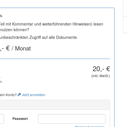
s.
 Teil mit Kommentar und weiterführenden Hinweisen) lesen
i nutzen können?
nbeschränkten Zugriff auf alle Dokumente.
,- €
/ Monat
20,- €
(inkl. MwSt.)
.
e.
 ein Konto?
Jetzt anmelden
Passwort
Passwort anzeigen