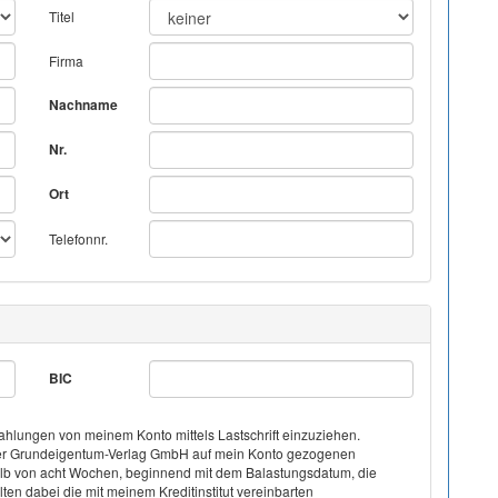
Titel
Firma
Nachname
Nr.
Ort
Telefonnr.
BIC
hlungen von meinem Konto mittels Lastschrift einzuziehen.
on der Grundeigentum-Verlag GmbH auf mein Konto gezogenen
halb von acht Wochen, beginnend mit dem Balastungsdatum, die
ten dabei die mit meinem Kreditinstitut vereinbarten