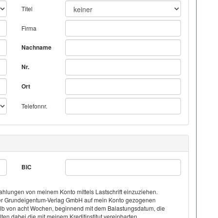
Titel
Firma
Nachname
Nr.
Ort
Telefonnr.
BIC
hlungen von meinem Konto mittels Lastschrift einzuziehen.
on der Grundeigentum-Verlag GmbH auf mein Konto gezogenen
halb von acht Wochen, beginnend mit dem Balastungsdatum, die
ten dabei die mit meinem Kreditinstitut vereinbarten