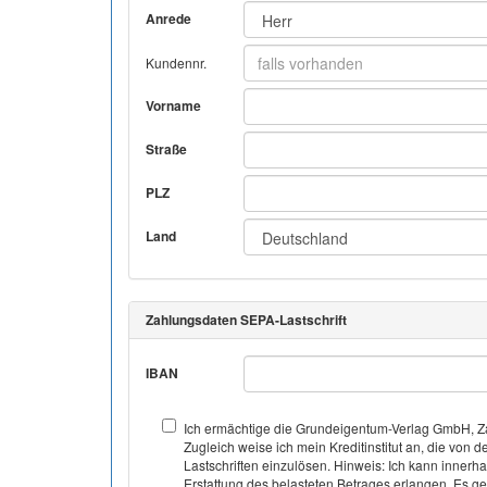
Anrede
Kundennr.
Vorname
Straße
PLZ
Land
Zahlungsdaten SEPA-Lastschrift
IBAN
Ich ermächtige die Grundeigentum-Verlag GmbH, Za
Zugleich weise ich mein Kreditinstitut an, die v
Lastschriften einzulösen. Hinweis: Ich kann inner
Erstattung des belasteten Betrages erlangen. Es gel