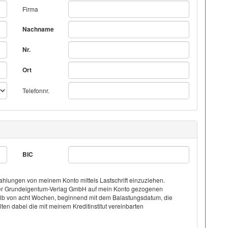
Firma
Nachname
Nr.
Ort
Telefonnr.
BIC
hlungen von meinem Konto mittels Lastschrift einzuziehen.
on der Grundeigentum-Verlag GmbH auf mein Konto gezogenen
halb von acht Wochen, beginnend mit dem Balastungsdatum, die
ten dabei die mit meinem Kreditinstitut vereinbarten