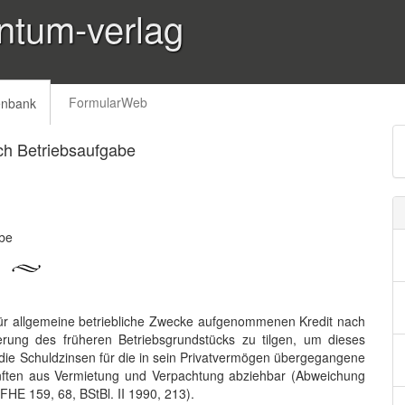
ntum-verlag
FormularWeb
enbank
ch Betriebsaufgabe
abe
h für allgemeine betriebliche Zwecke aufgenommenen Kredit nach
erung des früheren Betriebsgrundstücks zu tilgen, um dieses
ie Schuldzinsen für die in sein Privatvermögen übergegangene
ünften aus Vermietung und Verpachtung abziehbar (Abweichung
HE 159, 68, BStBl. II 1990, 213).