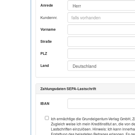
Anrede
Kundennr.
Vorname
Straße
PLZ
Land
Zahlungsdaten SEPA-Lastschrift
IBAN
Ich ermächtige die Grundeigentum-Verlag GmbH, Za
Zugleich weise ich mein Kreditinstitut an, die v
Lastschriften einzulösen. Hinweis: Ich kann inner
Erstattung des belasteten Betrages erlangen. Es gel