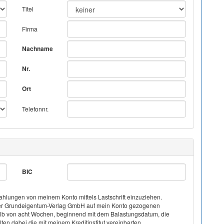
Titel
Firma
Nachname
Nr.
Ort
Telefonnr.
BIC
hlungen von meinem Konto mittels Lastschrift einzuziehen.
on der Grundeigentum-Verlag GmbH auf mein Konto gezogenen
halb von acht Wochen, beginnend mit dem Balastungsdatum, die
ten dabei die mit meinem Kreditinstitut vereinbarten