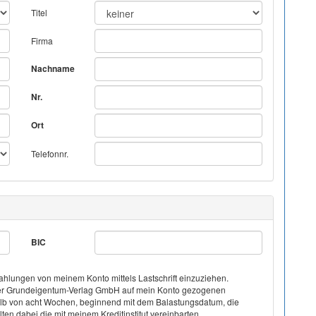
Titel
Firma
Nachname
Nr.
Ort
Telefonnr.
BIC
hlungen von meinem Konto mittels Lastschrift einzuziehen.
on der Grundeigentum-Verlag GmbH auf mein Konto gezogenen
halb von acht Wochen, beginnend mit dem Balastungsdatum, die
ten dabei die mit meinem Kreditinstitut vereinbarten