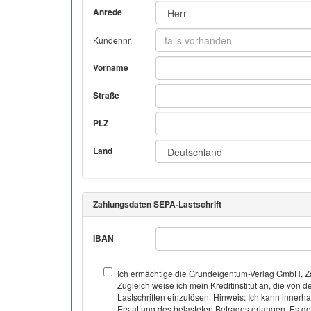
Anrede
Kundennr.
Vorname
Straße
PLZ
Land
Zahlungsdaten SEPA-Lastschrift
IBAN
Ich ermächtige die Grundeigentum-Verlag GmbH, Za
Zugleich weise ich mein Kreditinstitut an, die v
Lastschriften einzulösen. Hinweis: Ich kann inner
Erstattung des belasteten Betrages erlangen. Es gel