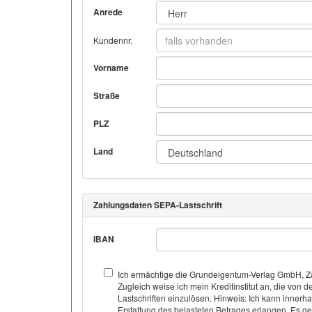
Anrede
Kundennr.
Vorname
Straße
PLZ
Land
Zahlungsdaten SEPA-Lastschrift
IBAN
Ich ermächtige die Grundeigentum-Verlag GmbH, Za
Zugleich weise ich mein Kreditinstitut an, die v
Lastschriften einzulösen. Hinweis: Ich kann inner
Erstattung des belasteten Betrages erlangen. Es gel