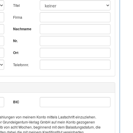
Titel
Firma
Nachname
Nr.
Ort
Telefonnr.
BIC
hlungen von meinem Konto mittels Lastschrift einzuziehen.
on der Grundeigentum-Verlag GmbH auf mein Konto gezogenen
halb von acht Wochen, beginnend mit dem Balastungsdatum, die
ten dabei die mit meinem Kreditinstitut vereinbarten