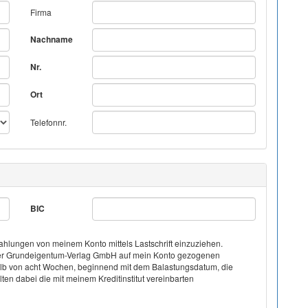
Firma
Nachname
Nr.
Ort
Telefonnr.
BIC
hlungen von meinem Konto mittels Lastschrift einzuziehen.
on der Grundeigentum-Verlag GmbH auf mein Konto gezogenen
halb von acht Wochen, beginnend mit dem Balastungsdatum, die
ten dabei die mit meinem Kreditinstitut vereinbarten