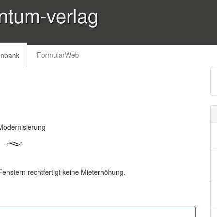
ntum-verlag
FormularWeb
enbank
Modernisierung
nstern rechtfertigt keine Mieterhöhung.