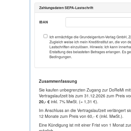
Zahlungsdaten SEPA-Lastschrift
IBAN
Ich ermächtige die Grundeigentum-Verlag GmbH, Za
Zugleich weise ich mein Kreditinstitut an, die v
Lastschriften einzulösen. Hinweis: Ich kann inner
Erstattung des belasteten Betrages erlangen. Es gel
Bedingungen.
Zusammenfassung
Sie kaufen unbegrenzten Zugang zur DoReMi mit
Vertragslaufzeit bis zum 31.12.2026 zum Preis vo
20,- €
inkl. 7% MwSt. (= 1,31 €).
Im Anschluss an die Vertragslaufzeit verlängert s
12 Monate zum Preis von 60,- € (inkl. MwSt.).
Eine Kündigung ist mit einer Frist von 1 Monat z
möglich.