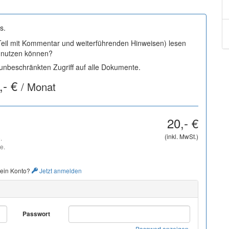
s.
 Teil mit Kommentar und weiterführenden Hinweisen) lesen
i nutzen können?
nbeschränkten Zugriff auf alle Dokumente.
,- €
/ Monat
20,- €
(inkl. MwSt.)
.
e.
 ein Konto?
Jetzt anmelden
Passwort
Passwort anzeigen