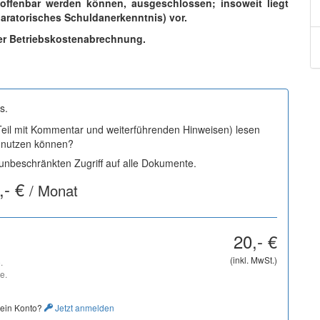
offenbar werden können, ausgeschlossen; insoweit liegt
laratorisches Schuldanerkenntnis) vor.
ner Betriebskostenabrechnung.
s.
 Teil mit Kommentar und weiterführenden Hinweisen) lesen
i nutzen können?
nbeschränkten Zugriff auf alle Dokumente.
,- €
/ Monat
20,- €
(inkl. MwSt.)
.
e.
 ein Konto?
Jetzt anmelden