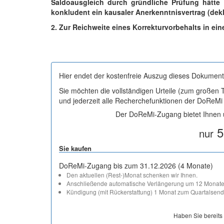
Saldoausgleich durch gründliche Prüfung hätte 
konkludent ein kausaler Anerkenntnisvertrag (dek
2. Zur Reichweite eines Korrekturvorbehalts in ei
Hier endet der kostenfreie Auszug dieses Dokument
Sie möchten die vollständigen Urteile (zum großen
und jederzeit alle Recherchefunktionen der DoReM
Der DoReMi-Zugang bietet Ihnen u
5
nur
Sie kaufen
DoReMi-Zugang bis zum 31.12.2026 (4 Monate)
Den aktuellen (Rest-)Monat schenken wir Ihnen.
Anschließende automatische Verlängerung um 12 Monate
Kündigung (mit Rückerstattung) 1 Monat zum Quartalsend
Haben Sie bereits