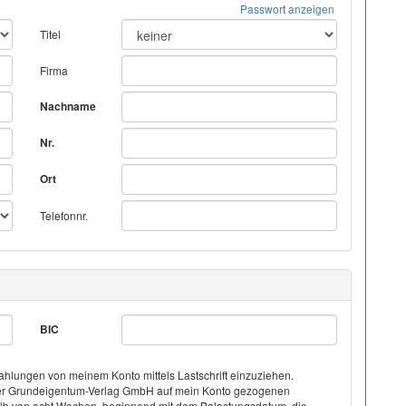
Passwort anzeigen
Titel
Firma
Nachname
Nr.
Ort
Telefonnr.
BIC
hlungen von meinem Konto mittels Lastschrift einzuziehen.
on der Grundeigentum-Verlag GmbH auf mein Konto gezogenen
halb von acht Wochen, beginnend mit dem Balastungsdatum, die