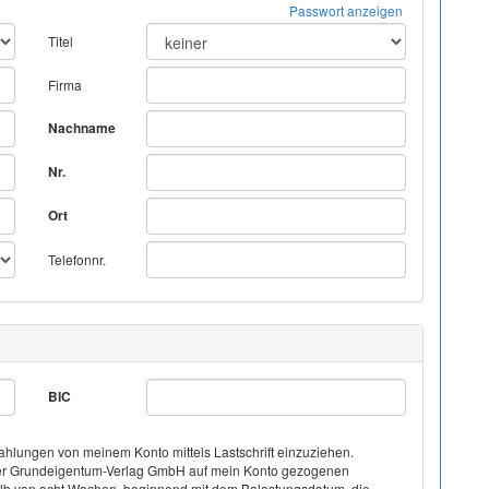
Passwort anzeigen
Titel
Firma
Nachname
Nr.
Ort
Telefonnr.
BIC
hlungen von meinem Konto mittels Lastschrift einzuziehen.
on der Grundeigentum-Verlag GmbH auf mein Konto gezogenen
halb von acht Wochen, beginnend mit dem Balastungsdatum, die