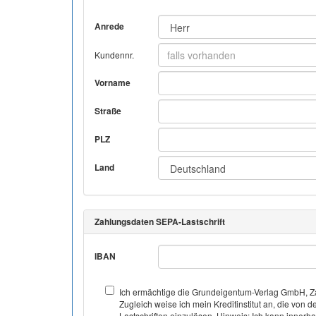
Anrede
Kundennr.
Vorname
Straße
PLZ
Land
Zahlungsdaten SEPA-Lastschrift
IBAN
Ich ermächtige die Grundeigentum-Verlag GmbH, Za
Zugleich weise ich mein Kreditinstitut an, die v
Lastschriften einzulösen. Hinweis: Ich kann inner