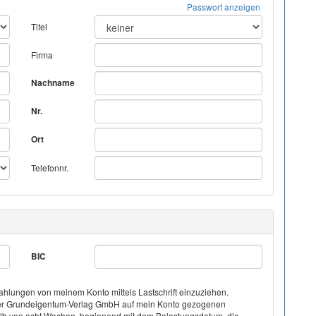
Passwort anzeigen
Titel
Firma
Nachname
Nr.
Ort
Telefonnr.
BIC
hlungen von meinem Konto mittels Lastschrift einzuziehen.
on der Grundeigentum-Verlag GmbH auf mein Konto gezogenen
halb von acht Wochen, beginnend mit dem Balastungsdatum, die