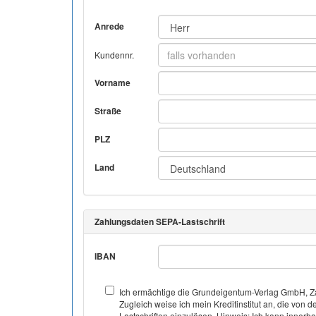
Anrede
Kundennr.
Vorname
Straße
PLZ
Land
Zahlungsdaten SEPA-Lastschrift
IBAN
Ich ermächtige die Grundeigentum-Verlag GmbH, Za
Zugleich weise ich mein Kreditinstitut an, die v
Lastschriften einzulösen. Hinweis: Ich kann inner