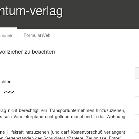
ntum-verlag
FormularWeb
enbank
vollzieher zu beachten
achten
rag nicht berechtigt, ein Transportunternehmen hinzuzuziehen,
s sein Vermieterpfandrecht geltend macht und in der Wohnung
ine Hilfskraft hinzuziehen (und darf Kostenvorschuß verlangen)
hen Gegenständen des Schuldners (Papiere, Zeugnisse, Fotos).