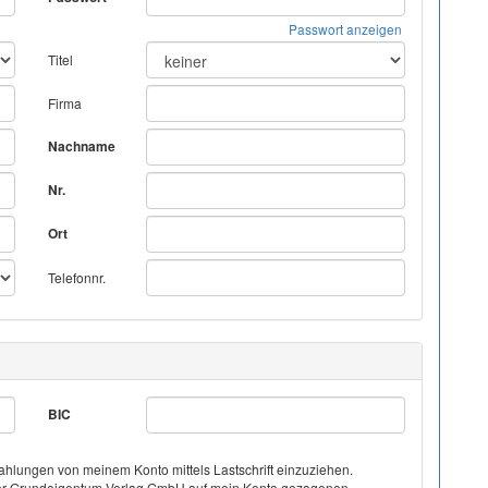
Passwort anzeigen
Titel
Firma
Nachname
Nr.
Ort
Telefonnr.
BIC
hlungen von meinem Konto mittels Lastschrift einzuziehen.
on der Grundeigentum-Verlag GmbH auf mein Konto gezogenen