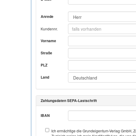
Anrede
Kundennr.
Vorname
Straße
PLZ
Land
Zahlungsdaten SEPA-Lastschrift
IBAN
Ich ermächtige die Grundeigentum-Verlag GmbH, Za
Zugleich weise ich mein Kreditinstitut an, die v