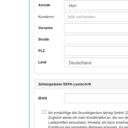
Anrede
Kundennr.
Vorname
Straße
PLZ
Land
Zahlungsdaten SEPA-Lastschrift
IBAN
Ich ermächtige die Grundeigentum-Verlag GmbH, Za
Zugleich weise ich mein Kreditinstitut an, die v
Lastschriften einzulösen. Hinweis: Ich kann inner
Erstattung des belasteten Betrages erlangen. Es gel