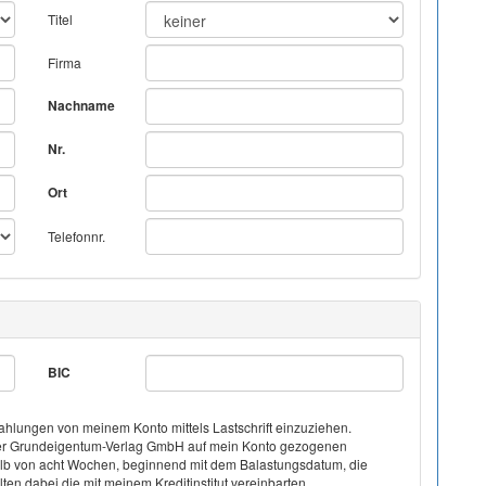
Titel
Firma
Nachname
Nr.
Ort
Telefonnr.
BIC
hlungen von meinem Konto mittels Lastschrift einzuziehen.
on der Grundeigentum-Verlag GmbH auf mein Konto gezogenen
halb von acht Wochen, beginnend mit dem Balastungsdatum, die
ten dabei die mit meinem Kreditinstitut vereinbarten